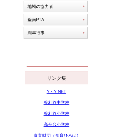
地域の協力者
釜南PTA
周年行事
リンク集
Y・Y NET
釜利谷中学校
釜利谷小学校
高舟台小学校
食育財団（食育ひろば）