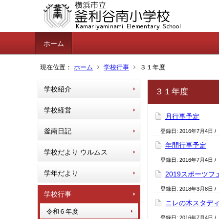
ホーム
現在位置：
ホーム
学校行事
３１年度
学校紹介
３１年度
学校経営
月行事予定
釜南日記
登録日:
2016年7月4日
/
年間行事予定
学校だより ウルムス
登録日:
2016年7月4日
/
学年だより
2019スポーツフ
登録日:
2018年3月8日
/
学校行事
ニレの木スタデ
令和６年度
登録日:
2016年7月4日
/