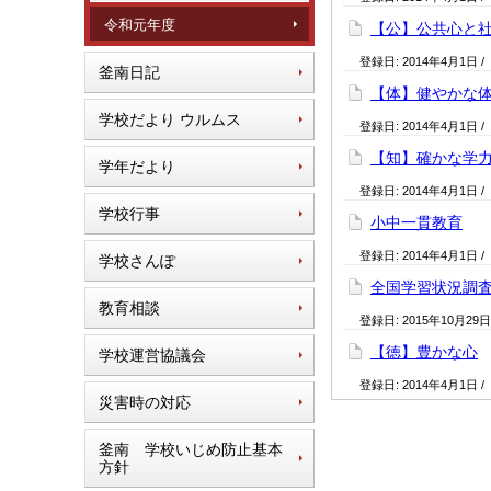
令和元年度
【公】公共心と
登録日:
2014年4月1日
/
釜南日記
【体】健やかな
学校だより ウルムス
登録日:
2014年4月1日
/
【知】確かな学
学年だより
登録日:
2014年4月1日
/
学校行事
小中一貫教育
登録日:
2014年4月1日
/
学校さんぽ
全国学習状況調
教育相談
登録日:
2015年10月29日
【徳】豊かな心
学校運営協議会
登録日:
2014年4月1日
/
災害時の対応
釜南 学校いじめ防止基本
方針