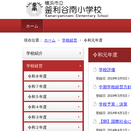
ホーム
現在位置：
ホーム
学校経営
令和元年度
学校紹介
令和元年度
学校経営
学校評価
令和８年度
登録日:
2019年3月5日
/
令和７年度
中期学校経営方
登録日:
2019年3月5日
/
令和５年度
学校予算・決算
令和４年度
登録日:
2014年4月1日
/
令和３年度
【開】国際社会
令和２年度
登録日:
2014年4月1日
/