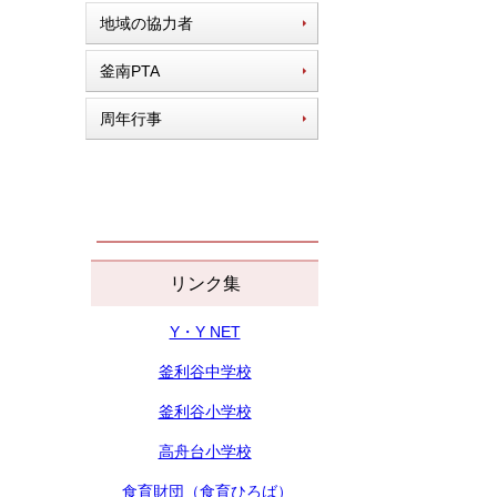
地域の協力者
釜南PTA
周年行事
リンク集
Y・Y NET
釜利谷中学校
釜利谷小学校
高舟台小学校
食育財団（食育ひろば）