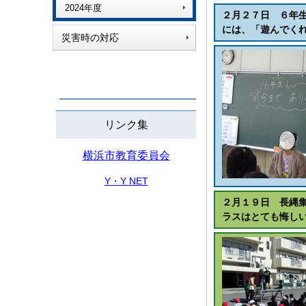
2024年度
２月２７日 ６年
には、「遊んでく
災害時の対応
リンク集
横浜市教育委員会
Y・Y NET
２月１９日 長縄
ラスはとても悔し