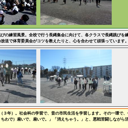
跳びの練習風景。全校で行う長縄集会に向けて、各クラスで長縄跳びを
の放送で体育委員会がコツを教えたりと、心を合わせて頑張っています
験（３年）。社会科の学習で、昔の市民生活を学習します。その一環で、
うちわで）扇いで、扇いで。」「消えちゃう。」と、悪戦苦闘しながら