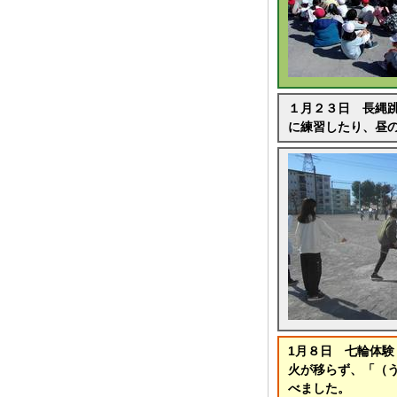
１月２３日 長縄
に練習したり、昼
1月８日 七輪体
火が移らず、「（
べました。