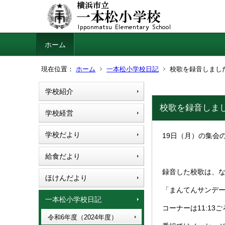
ホーム
現在位置：
ホーム
一本松小学校日記
校歌を録音しまし
学校紹介
校歌を録音しま
学校経営
学校だより
19日（月）の集会
給食だより
録音した校歌は、なん
ほけんだより
「まんてんサンデーズ
一本松小学校日記
コーナーは11:1
令和6年度（2024年度）