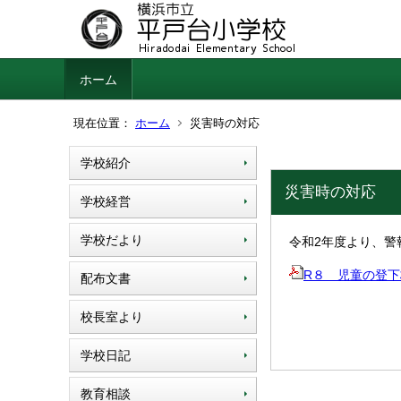
ホーム
現在位置：
ホーム
災害時の対応
学校紹介
災害時の対応
学校経営
学校だより
令和2年度より、警
R８ 児童の登下校安
配布文書
校長室より
学校日記
教育相談