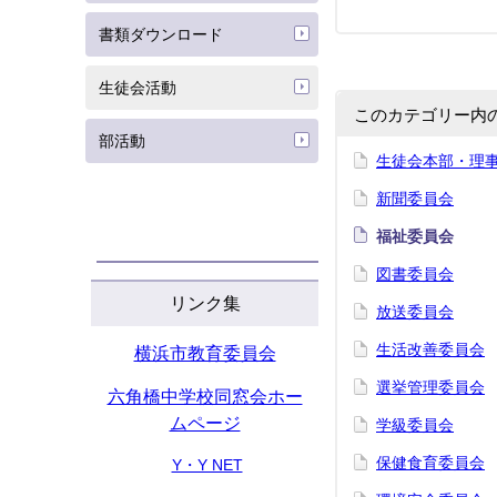
書類ダウンロード
生徒会活動
このカテゴリー内
部活動
生徒会本部・理
新聞委員会
福祉委員会
図書委員会
リンク集
放送委員会
生活改善委員会
横浜市教育委員会
選挙管理委員会
六角橋中学校同窓会ホー
ムページ
学級委員会
保健食育委員会
Y・Y NET