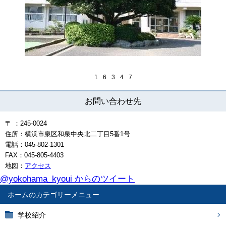
1
6
3
4
7
お問い合わせ先
〒 ：245-0024
住所：横浜市泉区和泉中央北二丁目5番1号
電話：045-802-1301
FAX：045-805-4403
地図：
アクセス
@yokohama_kyoui からのツイート
ホーム
学校紹介