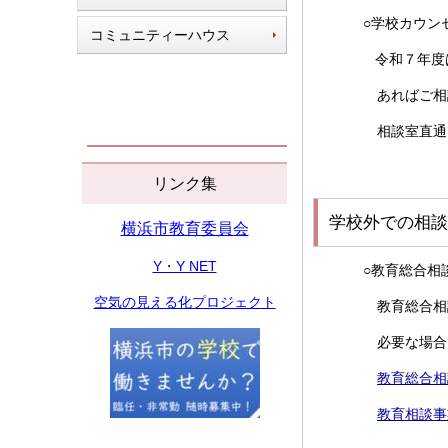
○学校カウン
コミュニティーハウス
令和７年度
あればご相
相談室直通電話
リンク集
学校外での相談
横浜市教育委員会
Y・Y NET
○教育総合相
空気の見える化プロジェクト
教育総合相
必要な場合
教育総合相
教育相談事