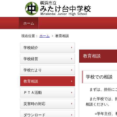
ホーム
現在位置：
ホーム
教育相談
学校紹介
教育相談
学校経営
学校だより
学校での相談
教育相談
まずは、担任にご
ＰＴＡ活動
また学校では、担
災害時の対応
相談ください。
○学年主任、
ダウンロード