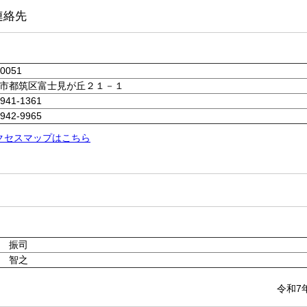
連絡先
-0051
市都筑区富士見が丘２１－１
-941-1361
-942-9965
クセスマップはこちら
 振司
 智之
令和7