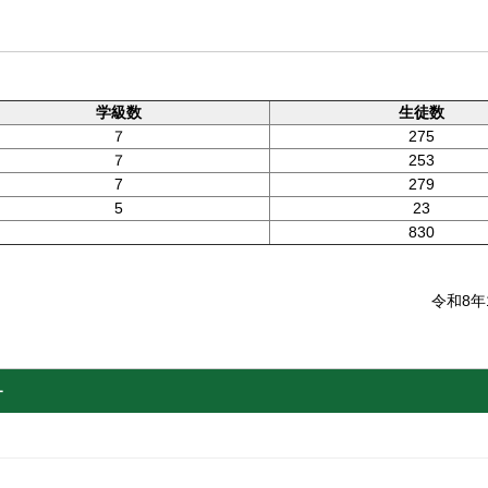
学級数
生徒数
７
275
７
253
7
279
5
23
830
令和8年
ー