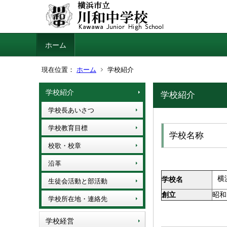
ホーム
現在位置：
ホーム
学校紹介
学校紹介
学校紹介
学校長あいさつ
学校教育目標
学校名称
校歌・校章
沿革
横
学校名
生徒会活動と部活動
創立
昭和
学校所在地・連絡先
学校経営