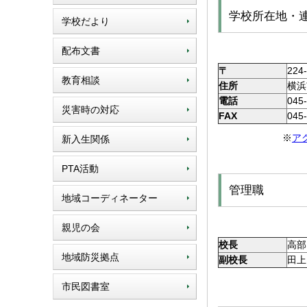
学校所在地・
学校だより
配布文書
〒
224
教育相談
住所
横浜
電話
045
災害時の対応
FAX
045
※
ア
新入生関係
PTA活動
管理職
地域コーディネーター
親児の会
校長
高部
地域防災拠点
副校長
田上
市民図書室