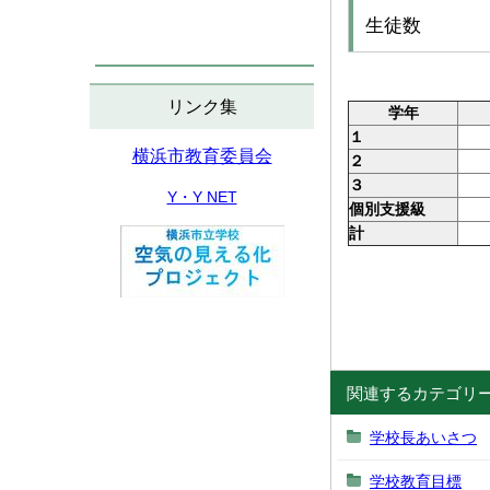
生徒数
リンク集
学年
１
横浜市教育委員会
２
３
Y・Y NET
個別支援級
計
関連するカテゴリ
学校長あいさつ
学校教育目標