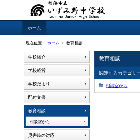
ホーム
現在位置：
ホーム
教育相談
学校紹介
教育相談
学校経営
関連するカテゴリ
学校だより
相談室から
配付文書
教育相談
相談室から
災害時の対応