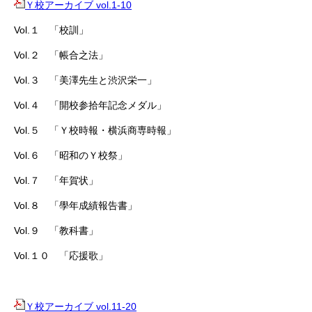
Ｙ校アーカイブ vol.1-10
Vol.１ 「校訓」
Vol.２ 「帳合之法」
Vol.３ 「美澤先生と渋沢栄一」
Vol.４ 「開校参拾年記念メダル」
Vol.５ 「Ｙ校時報・横浜商専時報」
Vol.６ 「昭和のＹ校祭」
Vol.７ 「年賀状」
Vol.８ 「學年成績報告書」
Vol.９ 「教科書」
Vol.１０ 「応援歌」
Ｙ校アーカイブ vol.11-20