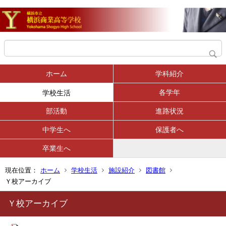
ホーム
学科紹介
各学年
学校生活
部活動
進路状況
中学生へ
保護者へ
卒業生へ
現在位置：
ホーム
学校生活
施設紹介
図書館
Ｙ校アーカイブ
Ｙ校アーカイブ