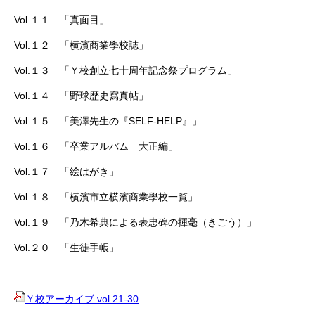
Vol.１１ 「真面目」
Vol.１２ 「横濱商業學校誌」
Vol.１３ 「Ｙ校創立七十周年記念祭プログラム」
Vol.１４ 「野球歴史寫真帖」
Vol.１５ 「美澤先生の『SELF-HELP』」
Vol.１６ 「卒業アルバム 大正編」
Vol.１７ 「絵はがき」
Vol.１８ 「横濱市立横濱商業學校一覧」
Vol.１９ 「乃木希典による表忠碑の揮毫（きごう）」
Vol.２０ 「生徒手帳」
Ｙ校アーカイブ vol.21-30