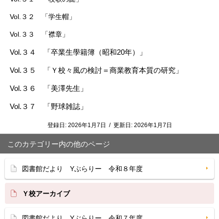
Vol.３２ 「学生帽」
Vol.３３ 「襟章」
Vol.３４ 「卒業生學籍簿（昭和20年）」
Vol.３５ 「Ｙ校々風の検討＝商業教育本質の研究
」
Vol.３６ 「美澤先生」
Vol.３７ 「野球雑誌」
登録日:
2026年1月7日
/
更新日:
2026年1月7日
このカテゴリー内の他のページ
図書館だより Yぶらりー 令和８年度
Ｙ校アーカイブ
図書館だより Yぶらりー 令和７年度