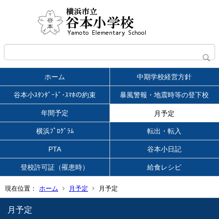
ホーム
中期学校経営方針
谷本小ｽﾀﾝﾀﾞｰﾄﾞ･ｽﾏﾎの約束
暴風警報・地震時等の登下校
年間予定
月予定
横浜ﾌﾟﾛｸﾞﾗﾑ
転出・転入
PTA
谷本小日記
登校許可証（罹患時）
給食レシピ
現在位置：
ホーム
月予定
月予定
月予定