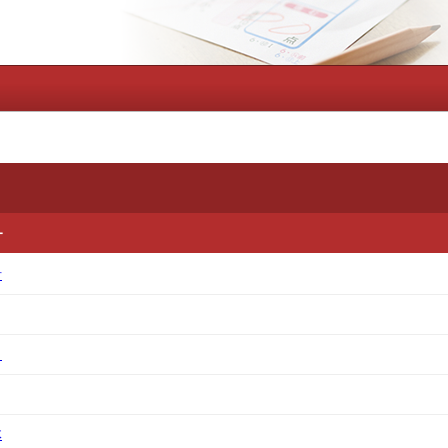
ー
針
力
体