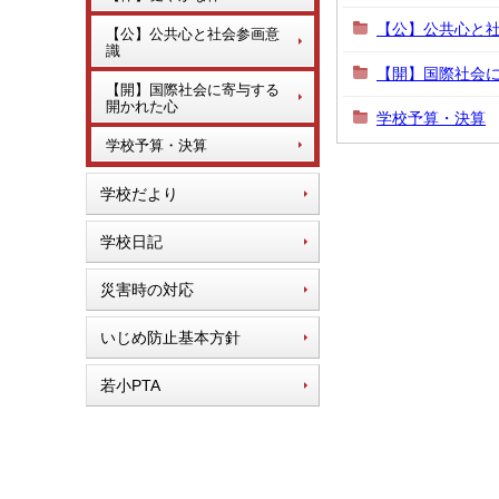
【公】公共心と
【公】公共心と社会参画意
識
【開】国際社会
【開】国際社会に寄与する
開かれた心
学校予算・決算
学校予算・決算
学校だより
学校日記
災害時の対応
いじめ防止基本方針
若小PTA