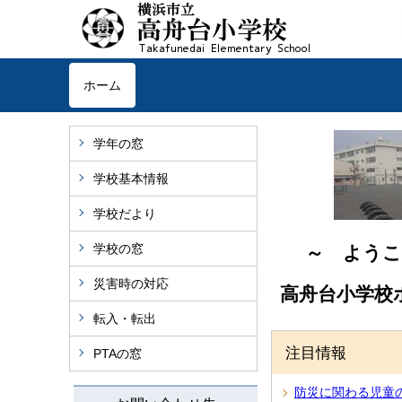
ホーム
学年の窓
学校基本情報
学校だより
学校の窓
～ ようこ
災害時の対応
高舟台小学
転入・転出
注目情報
PTAの窓
防災に関わる児童