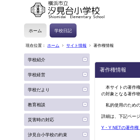
ホーム
学校日記
現在位置：
ホーム
サイト情報
著作権情報
学校紹介
著作権情報
学校経営
本サイトの著作権
学校だより
の対象となる著作
教育相談
私的使用のための
詳細は、下記ペー
災害時の対応
Y・Y NETの著作
汐見台小学校の約束