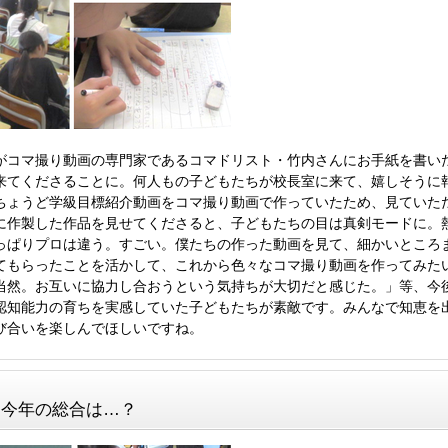
がコマ撮り動画の専門家であるコマドリスト・竹内さんにお手紙を書い
来てくださることに。何人もの子どもたちが校長室に来て、嬉しそうに
ちょうど学級目標紹介動画をコマ撮り動画で作っていたため、見ていた
に作製した作品を見せてくださると、子どもたちの目は真剣モードに。
っぱりプロは違う。すごい。僕たちの作った動画を見て、細かいところ
てもらったことを活かして、これから色々なコマ撮り動画を作ってみた
当然。お互いに協力し合おうという気持ちが大切だと感じた。」等、今
認知能力の育ちを実感していた子どもたちが素敵です。みんなで知恵を
び合いを楽しんでほしいですね。
６年・今年の総合は…？