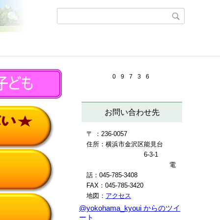
0
9
7
3
6
お問い合わせ先
〒 ：236-0057
住所：横浜市金沢区能見台
6-3-1
電
話：045-785-3408
FAX：045-785-3420
地図：
アクセス
@yokohama_kyoui からのツイ
ート