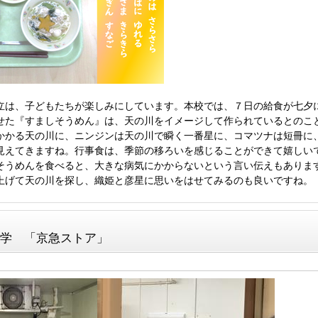
立は、子どもたちが楽しみにしています。本校では、７日の給食が七夕
せた『すましそうめん』は、天の川をイメージして作られているとのこ
かかる天の川に、ニンジンは天の川で瞬く一番星に、コマツナは短冊に
見えてきますね。行事食は、季節の移ろいを感じることができて嬉しい
そうめんを食べると、大きな病気にかからないという言い伝えもありま
上げて天の川を探し、織姫と彦星に思いをはせてみるのも良いですね。
見学 「京急ストア」