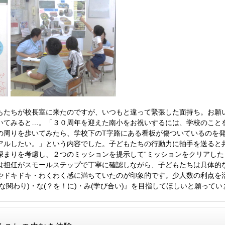
もたちが校長室に来たのですが、いつもと違って緊張した面持ち。お願
いてみると…。「３０周年を迎えた南小をお祝いするには、学校のこと
の周りを歩いてみたら、学校下のT字路にある看板が傷ついているのを
アルしたい。」という内容でした。子どもたちの行動力に拍手を送ると
深まりを考慮し、２つのミッションを提示して“ミッションをクリアしたら
は担任がスモールステップで丁寧に確認しながら、子どもたちは具体的
やドキドキ・わくわく感に満ちていたのが印象的です。少人数の利点を
な関わり)・な(？を！に)・み(学び合い)』を目指してほしいと願ってい