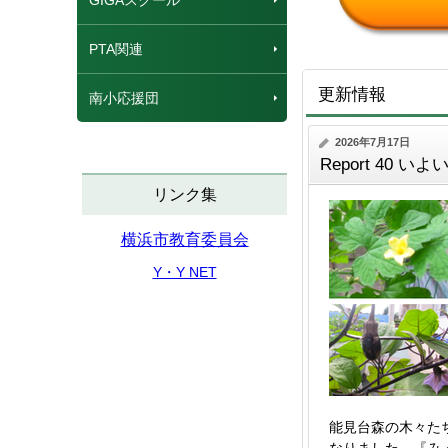
GIGAスクール
PTA関連
更新情報
南小応援団
2026年7月17日
Report 40 い
リンク集
横浜市教育委員会
Y・Y NET
能見台森の木々た