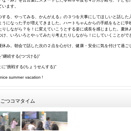
・な・み』を合言葉にスタートした令和８年度も４か月が経ち、子ども
ています。
つする、やってみる、かんがえる』の３つを大事にしてほしいと話した
ようになった子が増えてきました。ハートちゃんからの手紙をもとに学
たりしながら？を！に変えていこうとする姿に成長を感じました。夏休
つけ、いろいろとやってみたり考えたりしながら！にしていくことがで
夏休み。朝会で話した次の２点を心がけ、健康・安全に気を付けて過ご
“継続する(つづける)”
に“挑戦する(ちょうせんする)”
e summer vacation !
５年・ごつコマタイム