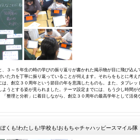
と、３～５年生の時の学びの振り返りが書かれた掲示物が目に飛び込ん
付いた力を丁寧に振り返っていることが伺えます。それらをもとに考え
には、創立３０周年という節目の年を意識したものも。また、タブレッ
しようとする姿が見られました。テーマ設定までには、もう少し時間が
」「整理と分析」に着目しながら、創立３０周年の最高学年として活発
 ５組・ぼくも!わたしも!学校も!おもちゃチャハッピースマイル隊