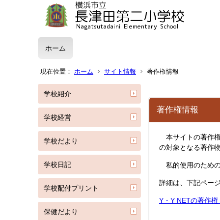
ホーム
現在位置：
ホーム
サイト情報
著作権情報
学校紹介
著作権情報
学校経営
本サイトの著作権
学校だより
の対象となる著作
学校日記
私的使用のための
詳細は、下記ペー
学校配付プリント
Y・Y NETの著作
保健だより