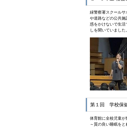
緑警察署スクールサ
や道路などの公共施
惑をかけないで生活
しを聞いていました
第１回 学校保
体育館に全校児童が
～質の良い睡眠をと