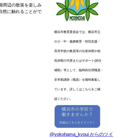
湖周辺の散策を楽しみ
自然に触れることがで
横浜市教育委員会では、横浜市立
の小・中・義務教育・特別支援・
高等学校の教員等の出産休暇や病
気休暇の代替またはサポート(担任
補助）等として、臨時的任用職員・
非常勤講師（職員）を随時募集し
ています。詳しくはこちらをご確
認ください。
@yokohama_kyoui からのツイ