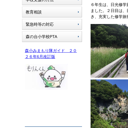
６年生は、日光修学
ました。２日目は、
教育相談
き、充実した修学旅
緊急時等の対応
森の台小学校PTA
森小みまもり隊ガイド ２０
２６年6月改訂版