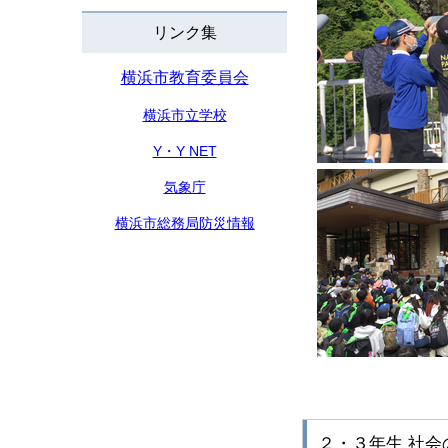
リンク集
横浜市教育委員会
横浜市立学校
Y・Y NET
気象庁
横浜市総務局防災情報
２・３年生 社