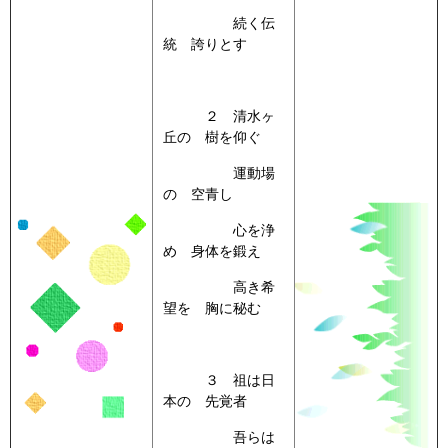
続く伝
統 誇りとす
２ 清水ヶ
丘の 樹を仰ぐ
運動場
の 空青し
心を浄
め 身体を鍛え
高き希
望を 胸に秘む
３ 祖は日
本の 先覚者
吾らは