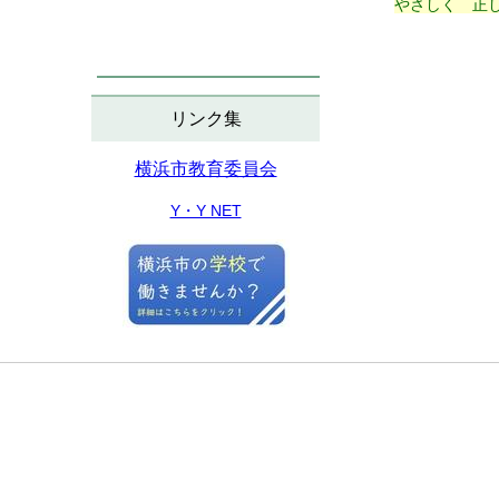
やさしく 正
リンク集
横浜市教育委員会
Y・Y NET