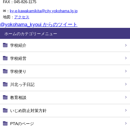
FAX：045-826-1175
✉：
ky-e-kawakamikita@city.yokohama.lg.jp
地図：
アクセス
@yokohama_kyoui からのツイート
ホーム
学校紹介
学校経営
学校便り
川北っ子日記
教育相談
いじめ防止対策方針
PTAのページ