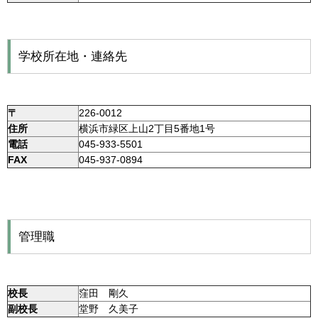
学校所在地・連絡先
〒
226-0012
住所
横浜市緑区上山2丁目5番地1号
電話
045-933-5501
FAX
045-937-0894
管理職
校長
窪田 剛久
副校長
堂野 久美子