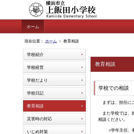
ホーム
現在位置：
ホーム
教育相談
学校紹介
教育相談
学校経営
学校だより
学校での相談
学校日記
まずは、担任にご
教育相談
また学校では、担
災害時の対応
相談ください。
○学年主任、
いじめ対策