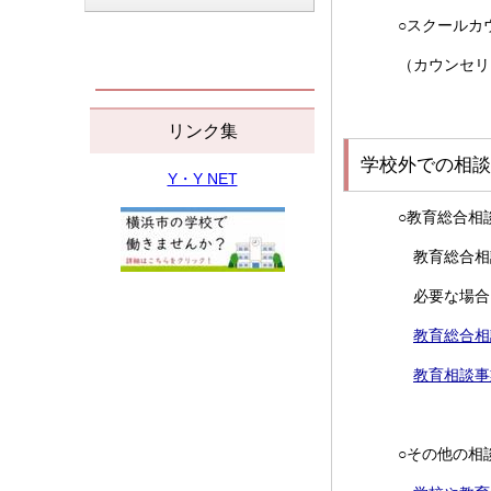
○スクールカ
（カウンセリ
リンク集
学校外での相談
Y・Y NET
○教育総合相
教育総合相
必要な場合
教育総合相
教育相談事
○その他の相