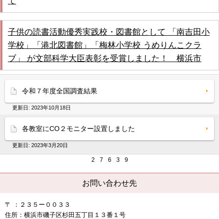
て
子供の読書活動優秀実践校・図書館として 「南吉田小
学校」「港北図書館」「梅林小学校 うめりんこクラ
ブ」 が文部科学大臣表彰を受賞しました！ 横浜市
令和７年度全国調査結果
更新日:
2023年10月18日
各教室にCO２モニター設置しました
更新日:
2023年3月20日
2
7
6
3
9
お問い合わせ先
〒 ：２３５ー００３３
住所：横浜市磯子区杉田五丁目１３番１号