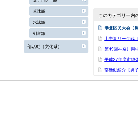
女子バレー部
卓球部
このカテゴリー内
水泳部
港北区民大会〔
剣道部
山中湖リーグ戦
部活動（文化系）
第49回神奈川県
平成27年度市総
部活動紹介【男