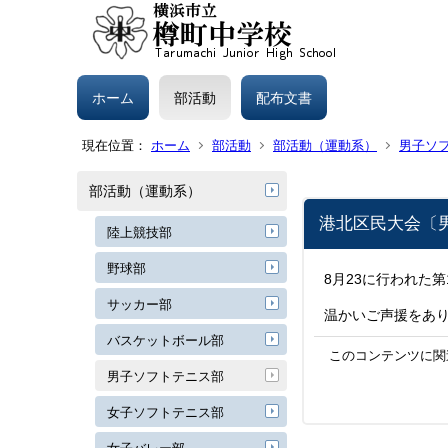
ホーム
部活動
配布文書
現在位置：
ホーム
部活動
部活動（運動系）
男子ソ
部活動（運動系）
港北区民大会〔
陸上競技部
野球部
8月23に行われた
サッカー部
温かいご声援をあ
バスケットボール部
このコンテンツに関
男子ソフトテニス部
女子ソフトテニス部