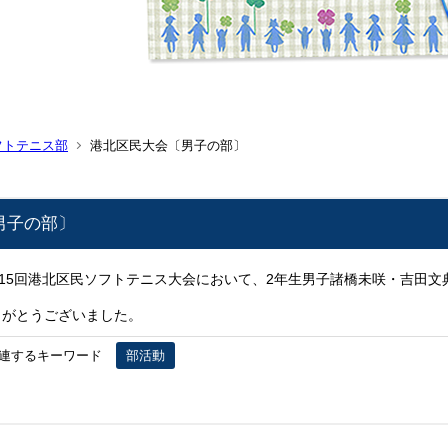
フトテニス部
港北区民大会〔男子の部〕
男子の部〕
第15回港北区民ソフトテニス大会において、2年生男子諸橋未咲・吉田文
りがとうございました。
連するキーワード
部活動