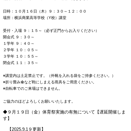
日時：１０月１６日（木）９：３０～１２：００
場所：横浜商業高等学校（Y校）講堂
受付・入場 ９：１５～（必ず正門からお入りください）
開会式 ９：３０～
１学年 ９：４０～
２学年 １０：０５～
３学年 １０：５５～
閉会式 １１：３５～
※講堂内は土足禁止です。（外靴を入れる袋をご持参ください。）
※折り畳み傘など鞄にしまえる雨具をご用意ください。
※自転車でのご来場はできません。
ご協力のほどよろしくお願いいたします。
◆９月１９日（金）体育祭実施の有無について【遅延開催しま
す】
【2025.9.1９更新】