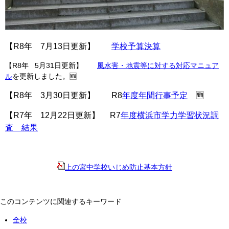
【R8年 7月13日更新】
学校予算決算
【R8
年 5月31日更新
】
風水害・地震等に対する対応マニュア
ル
を更新しました。
🆕
【R8年 3月30日更新】 R8
年度年間行事予定
🆕
【R7年 12月22日更新】 R7
年度横浜市学力学習状況調
査 結果
上の宮中学校いじめ防止基本方針
このコンテンツに関連するキーワード
全校