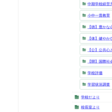
中期学校経営
小中一貫教育
【徳】豊かな
【体】健やか
【公】公共心
【開】国際社
学校評価
学習状況調査
学校だより
校長室より