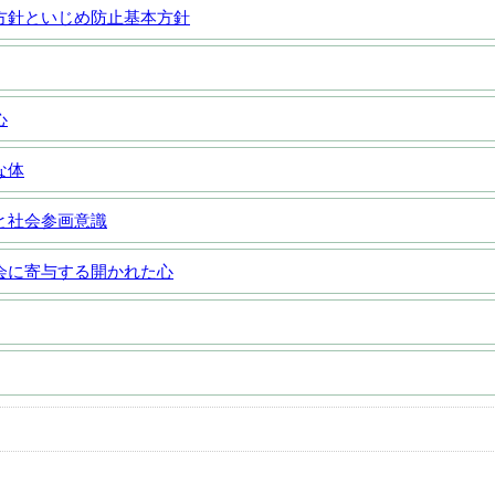
方針といじめ防止基本方針
心
な体
と社会参画意識
会に寄与する開かれた心