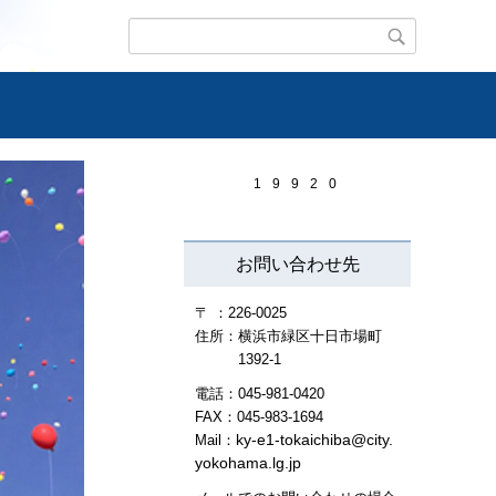
1
9
9
2
0
お問い合わせ先
〒 ：226-0025
住所：横浜市緑区十日市場町
1392-1
電話：045-981-0420
FAX：045-983-1694
ky-e1-tokaichiba@city.
Mail：
yokohama.lg.jp