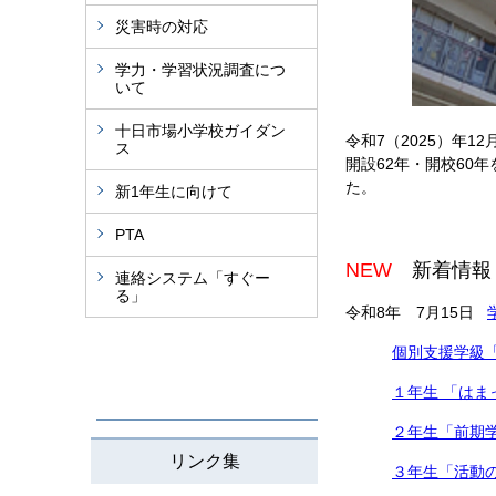
災害時の対応
学力・学習状況調査につ
いて
十日市場小学校ガイダン
令和7（2025）年1
ス
開設62年・開校60
た。
新1年生に向けて
PTA
NEW
新着情報
連絡システム「すぐー
る」
令和8年 7月15日
個別支援学級
１年生 「はま
２年生「前期
リンク集
３年生「活動