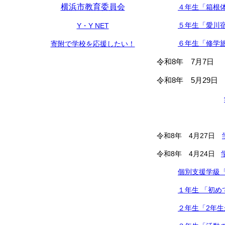
横浜市教育委員会
４年生「箱根
５年生「愛川
Y・Y NET
６年生「修学
寄附で学校を応援したい！
令和8年 7月7
令和8年 5月29
令和8年 4月27日
令和8年 4月24日
個別支援学級
１年生 「初め
２年生「2年