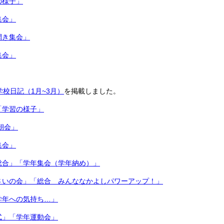
の様子」
集会」
開き集会」
集会」
学校日記（1月~3月）
を掲載しました。
「学習の様子」
朝会」
集会」
総合」「学年集会（学年納め）」
さいの会」「総合 みんななかよしパワーアップ！」
学年への気持ち…」
式」「学年運動会」