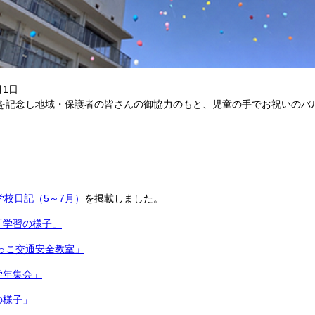
2月1日
年を記念し地域・保護者の皆さんの御協力のもと、児童の手でお祝いのバ
学校日記（5～7月）
を掲載しました。
「学習の様子」
っこ交通安全教室」
学年集会」
の様子」