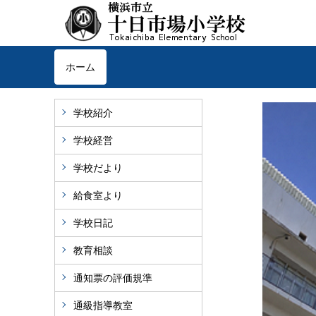
ホーム
学校紹介
学校経営
学校だより
給食室より
学校日記
教育相談
通知票の評価規準
通級指導教室