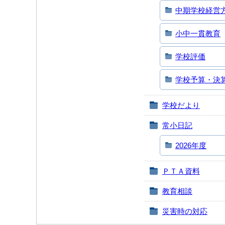
中期学校経営
小中一貫教育
学校評価
学校予算・決
学校だより
常小日記
2026年度
ＰＴＡ資料
教育相談
災害時の対応