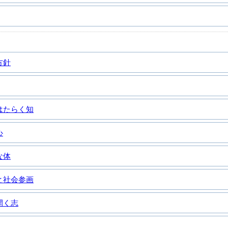
方針
はたらく知
心
な体
と社会参画
開く志