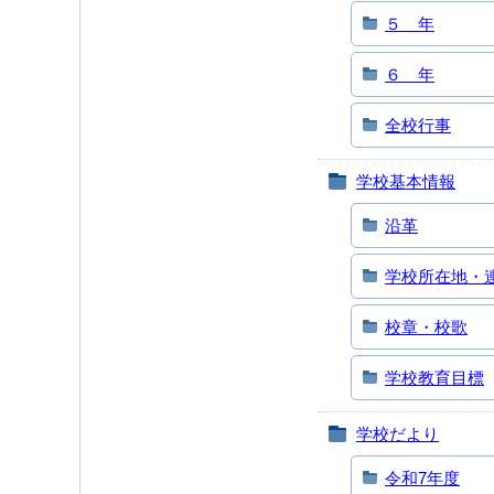
５ 年
６ 年
全校行事
学校基本情報
沿革
学校所在地・
校章・校歌
学校教育目標
学校だより
令和7年度