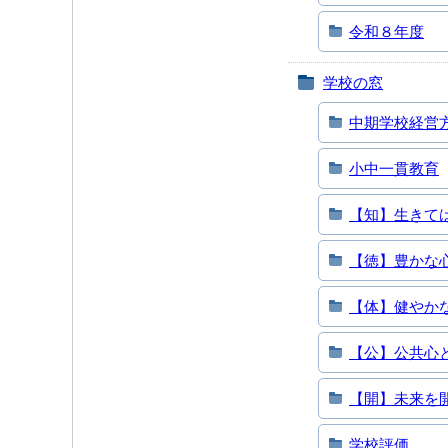
令和８年度
学校の窓
中期学校経営
小中一貫教育
【知】生きて
【徳】豊かな
【体】健やか
【公】公共心
【開】未来を
学校評価