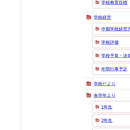
学校教育目標
学校経営
中期学校経営
学校評価
学校予算・決
年間行事予定
学校だより
各学年より
1年生
2年生