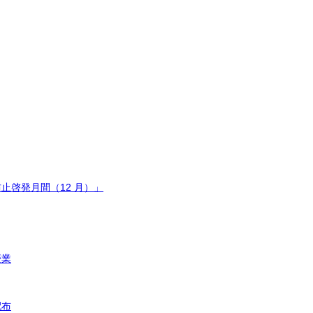
止啓発月間（12 月）」
授業
配布