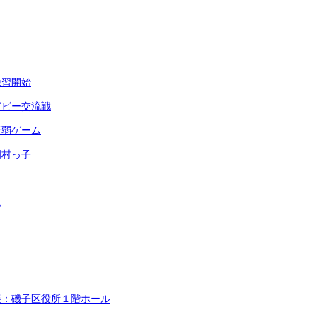
練習開始
グビー交流戦
衰弱ゲーム
岡村っ子
ム
展：磯子区役所１階ホール