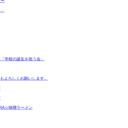
ター
展」
年「学校の誕生を祝う会」
7年もよろしくお願いします。
方
布
URA☆味噌ラーメン