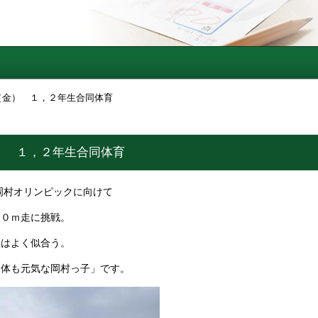
（金） １，２年生合同体育
） １，２年生合同体育
岡村オリンピックに向けて
５０ｍ走に挑戦。
」はよく似合う。
も体も元気な岡村っ子」です。