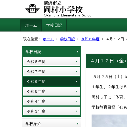
ホーム
学校日記
現在位置：
ホーム
学校日記
令和６年度
４月１２日
学校日記
４月１２日（金
令和８年度
令和７年度
５月２５日（土）
令和６年度
１年生、２年生は
令和５年度
岡村っ子に「体育
令和４年度
学校教育目標「心
令和３年度
学校紹介