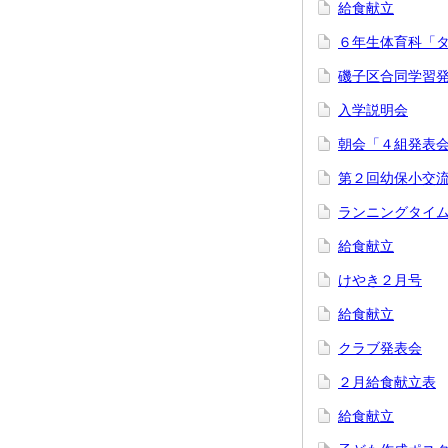
給食献立
６年生体育科「
磯子区合同学習
入学説明会
朝会「４組発表
第２回幼保小交
ランニングタイ
給食献立
けやき２月号
給食献立
クラブ発表会
２月給食献立表
給食献立