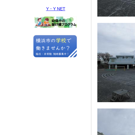
Y・Y NET