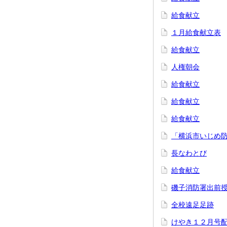
給食献立
１月給食献立表
給食献立
人権朝会
給食献立
給食献立
給食献立
「横浜市いじめ防
長なわとび
給食献立
磯子消防署出前
全校遠足足跡
けやき１２月号