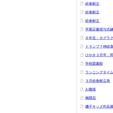
給食献立
給食献立
給食献立
卒業証書授与式
６年生：タグラ
トランプ？神経
けやき３月号：
学校図書館
ランニングタイ
３月給食献立表
お雛様
梅開花
磯子キッズ作品