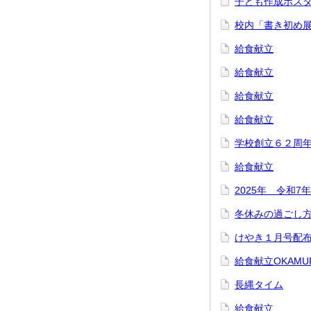
子ども作成ポス
校内「書き初め
給食献立
給食献立
給食献立
給食献立
学校創立６２周
給食献立
2025年 令和
冬休みの過ごし
けやき１月号配
給食献立OKAM
長縄タイム
給食献立