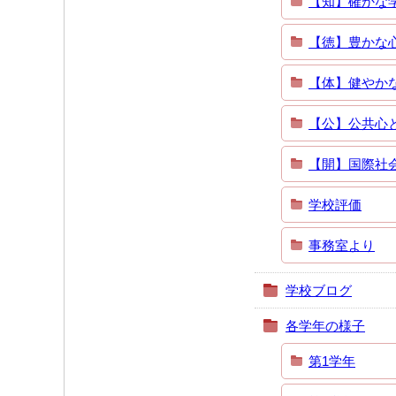
【知】確かな
【徳】豊かな
【体】健やか
【公】公共心
【開】国際社
学校評価
事務室より
学校ブログ
各学年の様子
第1学年