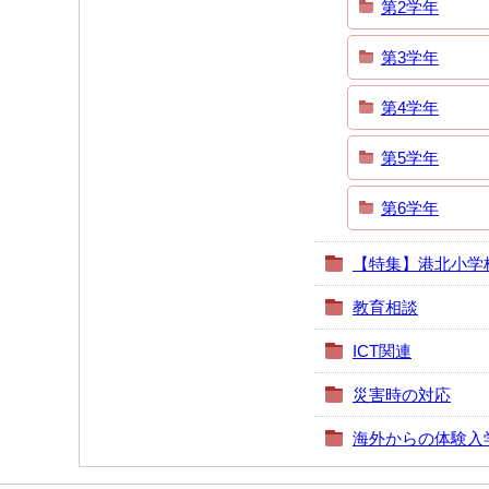
第2学年
第3学年
第4学年
第5学年
第6学年
【特集】港北小学
教育相談
ICT関連
災害時の対応
海外からの体験入