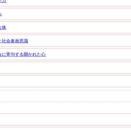
学力
心
な体
と社会参画意識
会に寄与する開かれた心