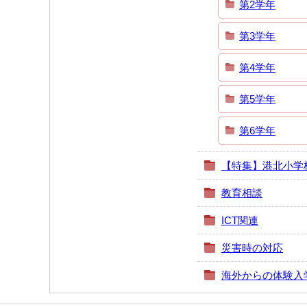
第2学年
第3学年
第4学年
第5学年
第6学年
【特集】港北小学
教育相談
ICT関連
災害時の対応
海外からの体験入