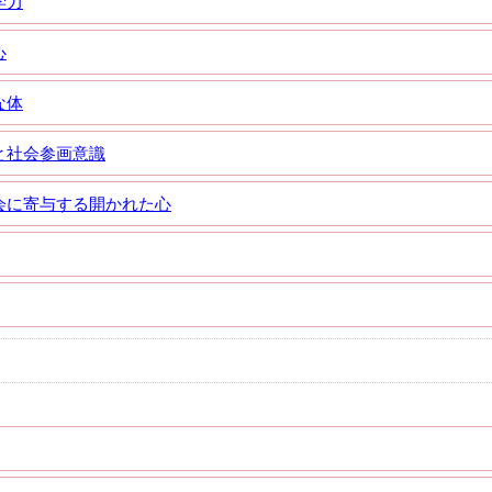
学力
心
な体
と社会参画意識
会に寄与する開かれた心