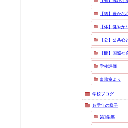
【知】確かな
【徳】豊かな
【体】健やか
【公】公共心
【開】国際社
学校評価
事務室より
学校ブログ
各学年の様子
第1学年