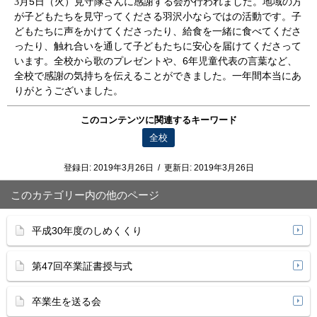
5
3
月
日（火）見守隊さんに感謝する会が行われました。地域の方
が子どもたちを見守ってくださる羽沢小ならではの活動です。子
どもたちに声をかけてくださったり、給食を一緒に食べてくださ
ったり、触れ合いを通して子どもたちに安心を届けてくださって
6
います。全校から歌のプレゼントや、
年児童代表の言葉など、
全校で感謝の気持ちを伝えることができました。一年間本当にあ
りがとうございました。
このコンテンツに関連するキーワード
全校
登録日:
2019年3月26日
/
更新日:
2019年3月26日
このカテゴリー内の他のページ
平成30年度のしめくくり
第47回卒業証書授与式
卒業生を送る会