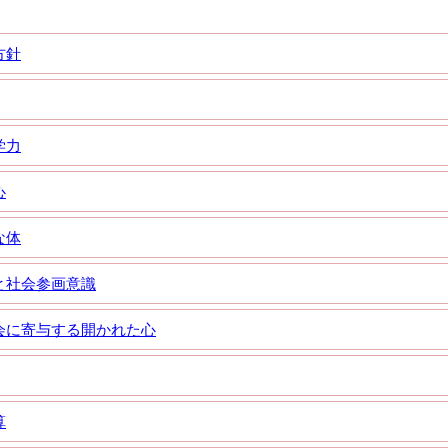
方針
学力
心
な体
と社会参画意識
会に寄与する開かれた心
算