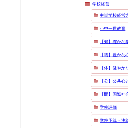
学校経営
中期学校経営
小中一貫教育
【知】確かな
【徳】豊かな
【体】健やか
【公】公共心
【開】国際社
学校評価
学校予算・決